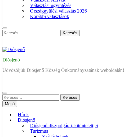
Választási ügyintézés
Országgyűlési választás 2026
Korábbi választások
Keresés:
Diósjenő
Üdvözöljük Diósjenő Község Önkormányzatának weboldalán!
Keresés:
Menü
Hírek
Diósjenő
Diósjenő díszpolgárai, kitüntetettjei
Turizmus
Szálláshelyek