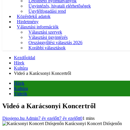
Letölthető nyomtatványok
Ügyintézés, hivatali elérhetőségek
Ügyfélfogadási rend
Közérdekű adatok
Hirdetmény
Választási információk
Választási szervek
Választási ügyintézés
Országgyűlési választás 2026
Korábbi választások
Kezdőoldal
Hírek
Kultúra
Videó a Karácsonyi Koncertről
Hírek
Kultúra
Videók
Videó a Karácsonyi Koncertről
Diosjeno.hu Admin
7 év ezelőtt
7 év ezelőtt
0
1 mins
Karácsonyi Koncert Diósjenőn