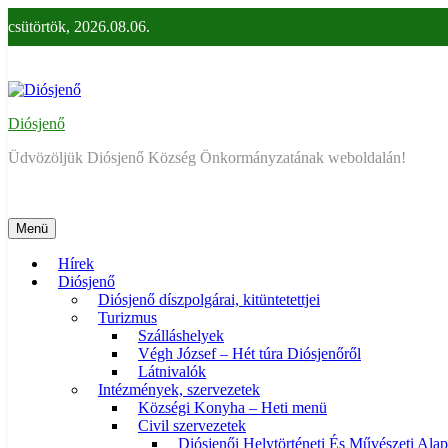
Ugrás
csütörtök, 2026.08.06.
a
tartalomra
Diósjenő
Üdvözöljük Diósjenő Község Önkormányzatának weboldalán!
Menü
Hírek
Diósjenő
Diósjenő díszpolgárai, kitüntetettjei
Turizmus
Szálláshelyek
Végh József – Hét túra Diósjenőről
Látnivalók
Intézmények, szervezetek
Községi Konyha – Heti menü
Civil szervezetek
Diósjenői Helytörténeti És Művészeti Alap