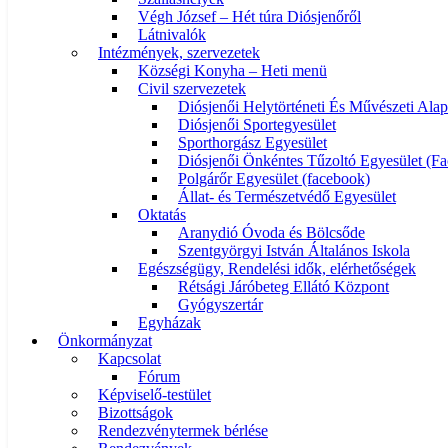
Végh József – Hét túra Diósjenőről
Látnivalók
Intézmények, szervezetek
Községi Konyha – Heti menü
Civil szervezetek
Diósjenői Helytörténeti És Művészeti Alap
Diósjenői Sportegyesület
Sporthorgász Egyesület
Diósjenői Önkéntes Tűzoltó Egyesület (F
Polgárőr Egyesület (facebook)
Állat- és Természetvédő Egyesület
Oktatás
Aranydió Óvoda és Bölcsőde
Szentgyörgyi István Általános Iskola
Egészségügy, Rendelési idők, elérhetőségek
Rétsági Járóbeteg Ellátó Központ
Gyógyszertár
Egyházak
Önkormányzat
Kapcsolat
Fórum
Képviselő-testület
Bizottságok
Rendezvénytermek bérlése