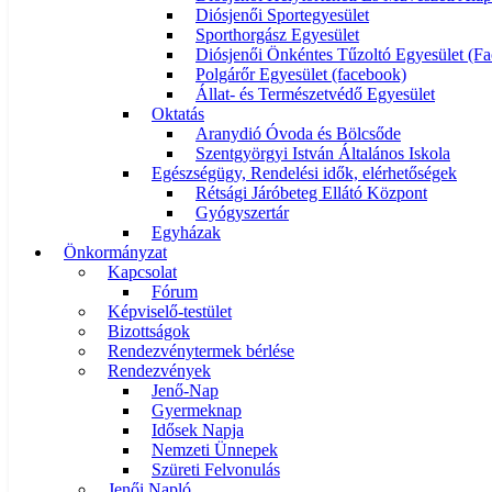
Diósjenői Sportegyesület
Sporthorgász Egyesület
Diósjenői Önkéntes Tűzoltó Egyesület (F
Polgárőr Egyesület (facebook)
Állat- és Természetvédő Egyesület
Oktatás
Aranydió Óvoda és Bölcsőde
Szentgyörgyi István Általános Iskola
Egészségügy, Rendelési idők, elérhetőségek
Rétsági Járóbeteg Ellátó Központ
Gyógyszertár
Egyházak
Önkormányzat
Kapcsolat
Fórum
Képviselő-testület
Bizottságok
Rendezvénytermek bérlése
Rendezvények
Jenő-Nap
Gyermeknap
Idősek Napja
Nemzeti Ünnepek
Szüreti Felvonulás
Jenői Napló