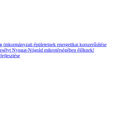
nkormányzati épületeinek energetikai korszerűsítése
esélyt Nyugat-Nógrád mikrotérségében élőknek!
ejlesztése