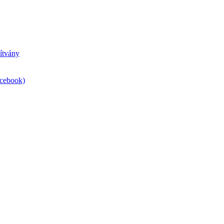
ítvány
acebook)