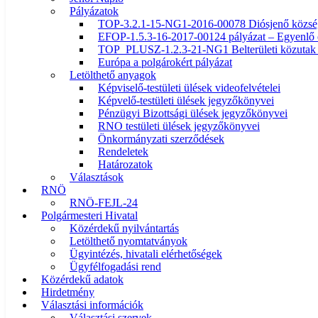
Pályázatok
TOP-3.2.1-15-NG1-2016-00078 Diósjenő község ö
EFOP-1.5.3-16-2017-00124 pályázat – Egyenlő 
TOP_PLUSZ-1.2.3-21-NG1 Belterületi közutak f
Európa a polgárokért pályázat
Letölthető anyagok
Képviselő-testületi ülések videofelvételei
Képvelő-testületi ülések jegyzőkönyvei
Pénzügyi Bizottsági ülések jegyzőkönyvei
RNO testületi ülések jegyzőkönyvei
Önkormányzati szerződések
Rendeletek
Határozatok
Választások
RNÖ
RNÖ-FEJL-24
Polgármesteri Hivatal
Közérdekű nyilvántartás
Letölthető nyomtatványok
Ügyintézés, hivatali elérhetőségek
Ügyfélfogadási rend
Közérdekű adatok
Hirdetmény
Választási információk
Választási szervek