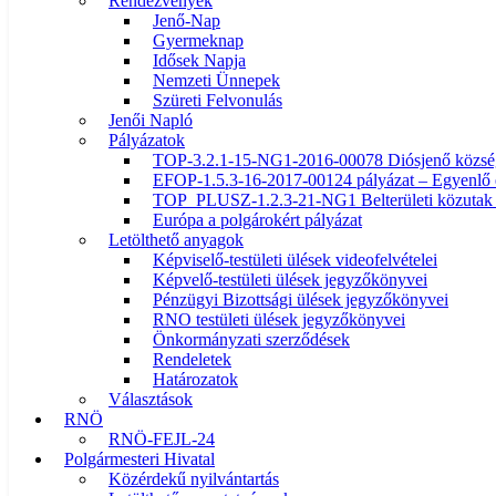
Rendezvények
Jenő-Nap
Gyermeknap
Idősek Napja
Nemzeti Ünnepek
Szüreti Felvonulás
Jenői Napló
Pályázatok
TOP-3.2.1-15-NG1-2016-00078 Diósjenő község ö
EFOP-1.5.3-16-2017-00124 pályázat – Egyenlő 
TOP_PLUSZ-1.2.3-21-NG1 Belterületi közutak f
Európa a polgárokért pályázat
Letölthető anyagok
Képviselő-testületi ülések videofelvételei
Képvelő-testületi ülések jegyzőkönyvei
Pénzügyi Bizottsági ülések jegyzőkönyvei
RNO testületi ülések jegyzőkönyvei
Önkormányzati szerződések
Rendeletek
Határozatok
Választások
RNÖ
RNÖ-FEJL-24
Polgármesteri Hivatal
Közérdekű nyilvántartás