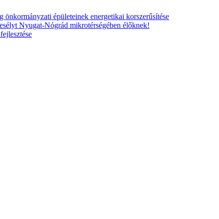
nkormányzati épületeinek energetikai korszerűsítése
esélyt Nyugat-Nógrád mikrotérségében élőknek!
ejlesztése