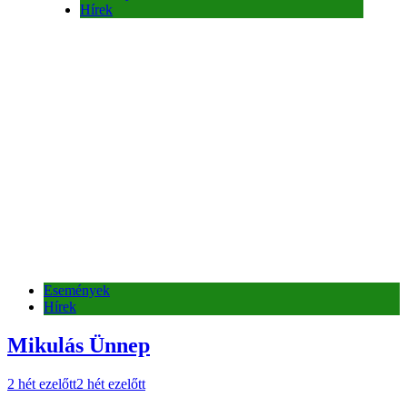
Események
Hírek
Mikulás Ünnep
2 hét ezelőtt
2 hét ezelőtt
Egyéb kategória
Események