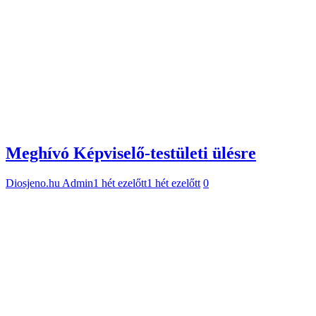
Diosjeno.hu Admin
1 hét ezelőtt
1 hét ezelőtt
0
Képviselő-testületi ülés 2026.07.21.
(video)
Diosjeno.hu Admin
2 hét ezelőtt
2 hét ezelőtt
0