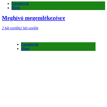
Események
Hírek
Szüreti bál a Tükrös Teremben
2 hét ezelőtt
2 hét ezelőtt
Események