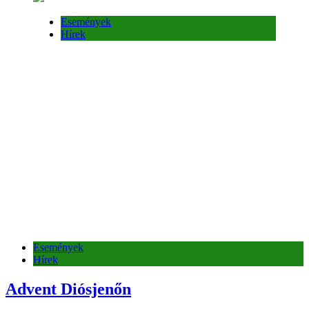
Események
Hírek
Advent Diósjenőn
2 hét ezelőtt
2 hét ezelőtt
Események
Hírek