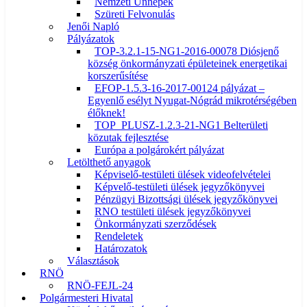
Nemzeti Ünnepek
Szüreti Felvonulás
Jenői Napló
Pályázatok
TOP-3.2.1-15-NG1-2016-00078 Diósjenő
község önkormányzati épületeinek energetikai
korszerűsítése
EFOP-1.5.3-16-2017-00124 pályázat –
Egyenlő esélyt Nyugat-Nógrád mikrotérségében
élőknek!
TOP_PLUSZ-1.2.3-21-NG1 Belterületi
közutak fejlesztése
Európa a polgárokért pályázat
Letölthető anyagok
Képviselő-testületi ülések videofelvételei
Képvelő-testületi ülések jegyzőkönyvei
Pénzügyi Bizottsági ülések jegyzőkönyvei
RNO testületi ülések jegyzőkönyvei
Önkormányzati szerződések
Rendeletek
Határozatok
Választások
RNÖ
RNÖ-FEJL-24
Polgármesteri Hivatal