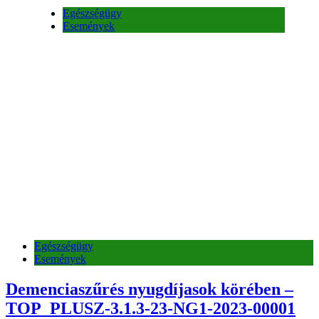
Egészségügy
Események
Demenciaszűrés nyugdíjasok körében –
TOP_PLUSZ-3.1.3-23-NG1-2023-00001
„Helyi humán fejlesztések Szendehelyen
és térségében”
2 hét ezelőtt
2 hét ezelőtt
Események
Hírek