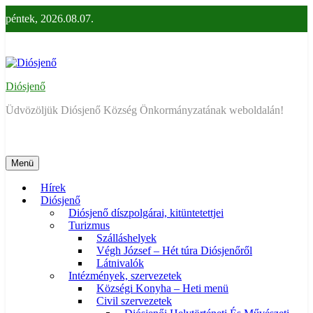
Ugrás
péntek, 2026.08.07.
a
tartalomra
Diósjenő
Üdvözöljük Diósjenő Község Önkormányzatának weboldalán!
Menü
Hírek
Diósjenő
Diósjenő díszpolgárai, kitüntetettjei
Turizmus
Szálláshelyek
Végh József – Hét túra Diósjenőről
Látnivalók
Intézmények, szervezetek
Községi Konyha – Heti menü
Civil szervezetek