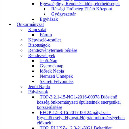
Egészségügy, Rendelési idők, elérhetőségek
Rétsági Járóbeteg Ellátó Központ
Gyógyszertár
Egyházak
Önkormányzat
Kapcsolat
Fórum
Képviselő-testület
Bizottságok
Rendezvénytermek bérlése
Rendezvények
Jenő-Nap
Gyermeknap
Idősek Napja
Nemzeti Ünnepek
Szüreti Felvonulás
Jenői Napló
Pályázatok
TOP-3.2.1-15-NG1-2016-00078 Diósjenő
község önkormányzati épületeinek energetikai
korszerűsítése
EFOP-1.5.3-16-2017-00124 pályázat –
Egyenlő esélyt Nyugat-Nógrád mikrotérségében
élőknek!
TOP_PLUSZ-1.2.3-21-NG1 Belterületi