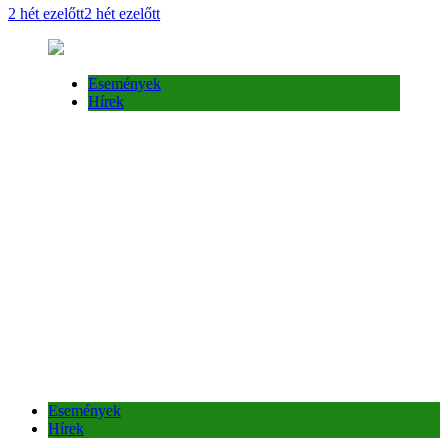
Események
Hírek
Márton-napi lámpás felvonulás
2 hét ezelőtt
2 hét ezelőtt
Események
Hírek