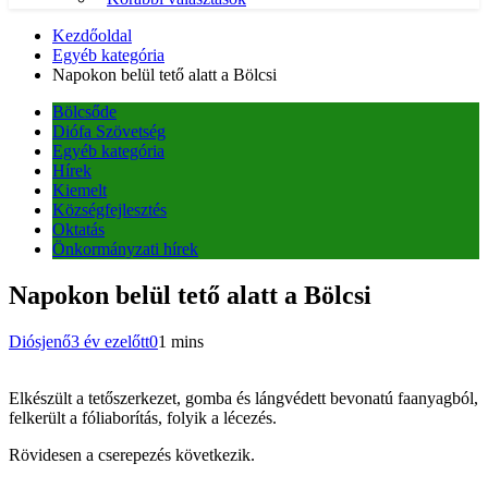
Kezdőoldal
Egyéb kategória
Napokon belül tető alatt a Bölcsi
Bölcsőde
Diófa Szövetség
Egyéb kategória
Hírek
Kiemelt
Községfejlesztés
Oktatás
Önkormányzati hírek
Napokon belül tető alatt a Bölcsi
Diósjenő
3 év ezelőtt
0
1 mins
Elkészült a tetőszerkezet, gomba és lángvédett bevonatú faanyagból,
felkerült a fóliaborítás, folyik a lécezés.
Rövidesen a cserepezés következik.