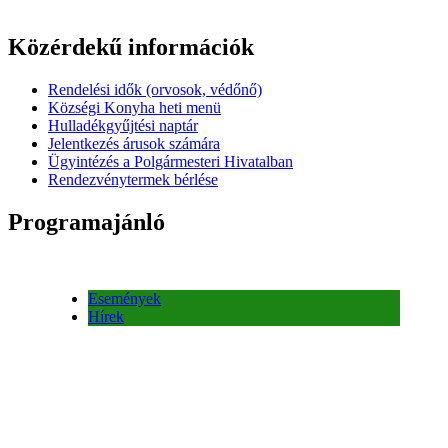
Események
Hírek
Események
Hírek
Meghívó megemlékezésre