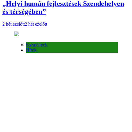
Események
Hírek
Negyedszer kerül megrendezésre az
óvodai gálakoncert!
2 hét ezelőtt
2 hét ezelőtt
Események