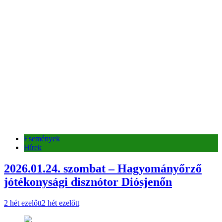
Események
Hírek
2026.01.24. szombat – Hagyományőrző
jótékonysági disznótor Diósjenőn
2 hét ezelőtt
2 hét ezelőtt
Események
Hírek