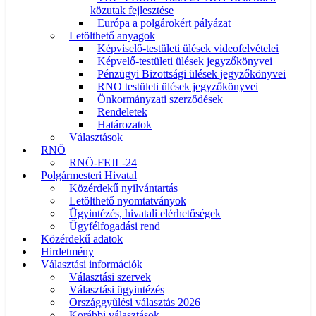
közutak fejlesztése
Európa a polgárokért pályázat
Letölthető anyagok
Képviselő-testületi ülések videofelvételei
Képvelő-testületi ülések jegyzőkönyvei
Pénzügyi Bizottsági ülések jegyzőkönyvei
RNO testületi ülések jegyzőkönyvei
Önkormányzati szerződések
Rendeletek
Határozatok
Választások
RNÖ
RNÖ-FEJL-24
Polgármesteri Hivatal
Közérdekű nyilvántartás
Letölthető nyomtatványok
Ügyintézés, hivatali elérhetőségek
Ügyfélfogadási rend
Közérdekű adatok
Hirdetmény
Választási információk
Választási szervek
Választási ügyintézés
Országgyűlési választás 2026
Korábbi választások