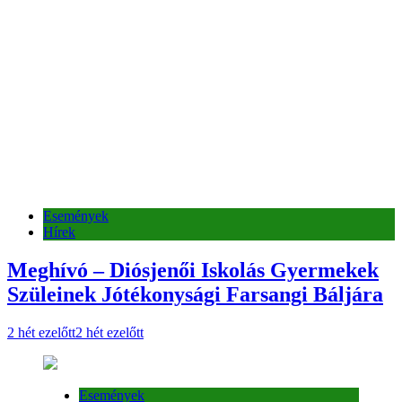
Események
Hírek
Meghívó – Diósjenői Iskolás Gyermekek
Szüleinek Jótékonysági Farsangi Báljára
2 hét ezelőtt
2 hét ezelőtt
Események
Hírek