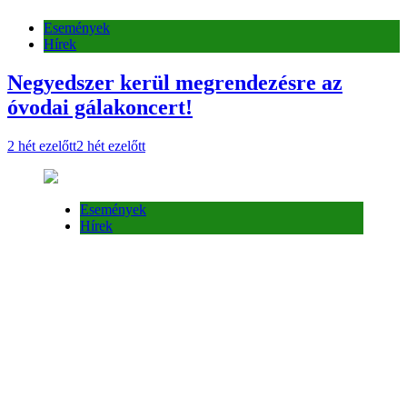
Hírek
Események
Hírek
Betegségmegelőzés és betegségfelismerés
a felnőtt lakosság körében