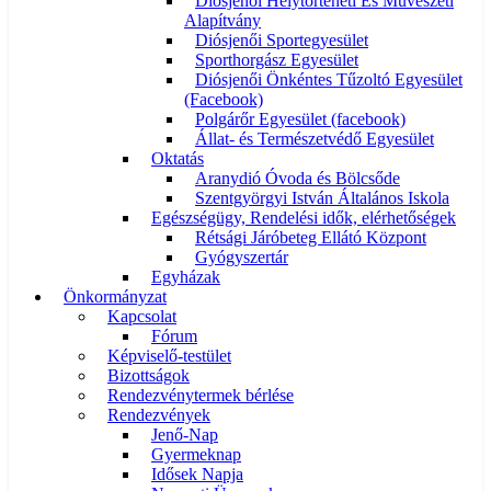
Diósjenői Helytörténeti És Művészeti
Alapítvány
Diósjenői Sportegyesület
Sporthorgász Egyesület
Diósjenői Önkéntes Tűzoltó Egyesület
(Facebook)
Polgárőr Egyesület (facebook)
Állat- és Természetvédő Egyesület
Oktatás
Aranydió Óvoda és Bölcsőde
Szentgyörgyi István Általános Iskola
Egészségügy, Rendelési idők, elérhetőségek
Rétsági Járóbeteg Ellátó Központ
Gyógyszertár
Egyházak
Önkormányzat
Kapcsolat
Fórum
Képviselő-testület
Bizottságok
Rendezvénytermek bérlése
Rendezvények
Jenő-Nap
Gyermeknap
Idősek Napja