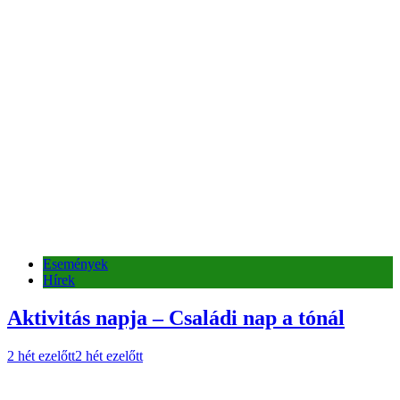
Események
Hírek
Aktivitás napja – Családi nap a tónál
2 hét ezelőtt
2 hét ezelőtt
Egészségügy
Események