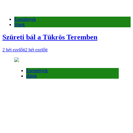
Hírek
Események
Hírek
Meghívó a szüreti felvonuálsra
2 hét ezelőtt
2 hét ezelőtt