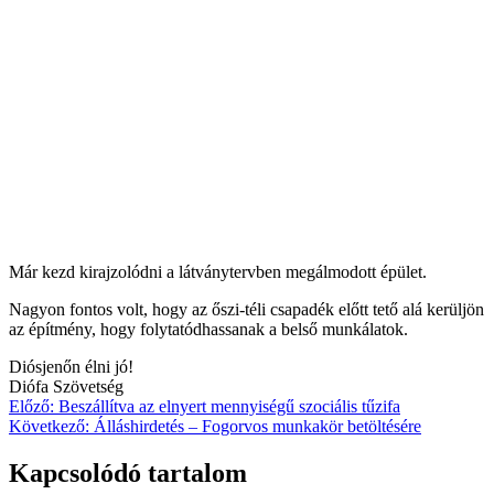
Már kezd kirajzolódni a látványtervben megálmodott épület.
Nagyon fontos volt, hogy az őszi-téli csapadék előtt tető alá kerüljön
az építmény, hogy folytatódhassanak a belső munkálatok.
Diósjenőn élni jó!
Diófa Szövetség
Bejegyzés
Előző:
Beszállítva az elnyert mennyiségű szociális tűzifa
Következő:
Álláshirdetés – Fogorvos munkakör betöltésére
navigáció
Kapcsolódó tartalom
Tájékoztatás II. fokú vízkorlátozás
elrendeléséről
Diósjenő
3 nap ezelőtt
3 nap ezelőtt
0