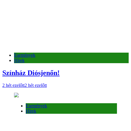
Színház Diósjenőn!
2 hét ezelőtt
2 hét ezelőtt
Események
Hírek