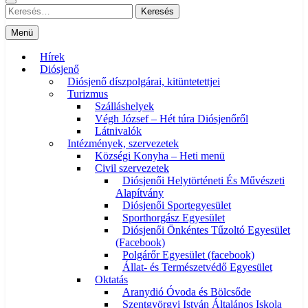
Keresés:
Menü
Hírek
Diósjenő
Diósjenő díszpolgárai, kitüntetettjei
Turizmus
Szálláshelyek
Végh József – Hét túra Diósjenőről
Látnivalók
Intézmények, szervezetek
Községi Konyha – Heti menü
Civil szervezetek
Diósjenői Helytörténeti És Művészeti
Alapítvány
Diósjenői Sportegyesület
Sporthorgász Egyesület
Diósjenői Önkéntes Tűzoltó Egyesület
(Facebook)
Polgárőr Egyesület (facebook)
Állat- és Természetvédő Egyesület
Oktatás
Aranydió Óvoda és Bölcsőde
Szentgyörgyi István Általános Iskola