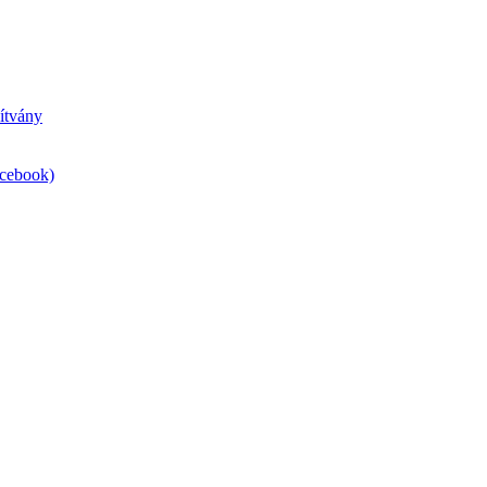
ítvány
acebook)