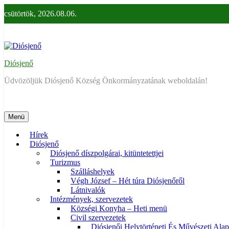
Ugrás
csütörtök, 2026.08.06.
a
tartalomra
Diósjenő
Üdvözöljük Diósjenő Község Önkormányzatának weboldalán!
Menü
Hírek
Diósjenő
Diósjenő díszpolgárai, kitüntetettjei
Turizmus
Szálláshelyek
Végh József – Hét túra Diósjenőről
Látnivalók
Intézmények, szervezetek
Községi Konyha – Heti menü
Civil szervezetek
Diósjenői Helytörténeti És Művészeti Alap