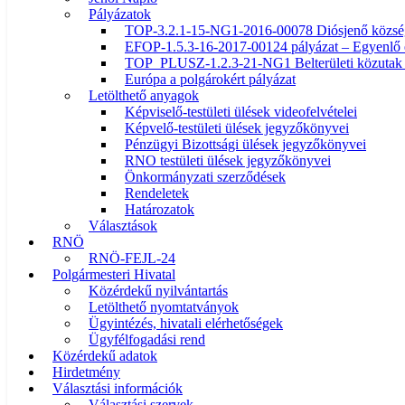
Pályázatok
TOP-3.2.1-15-NG1-2016-00078 Diósjenő község ö
EFOP-1.5.3-16-2017-00124 pályázat – Egyenlő 
TOP_PLUSZ-1.2.3-21-NG1 Belterületi közutak f
Európa a polgárokért pályázat
Letölthető anyagok
Képviselő-testületi ülések videofelvételei
Képvelő-testületi ülések jegyzőkönyvei
Pénzügyi Bizottsági ülések jegyzőkönyvei
RNO testületi ülések jegyzőkönyvei
Önkormányzati szerződések
Rendeletek
Határozatok
Választások
RNÖ
RNÖ-FEJL-24
Polgármesteri Hivatal
Közérdekű nyilvántartás
Letölthető nyomtatványok
Ügyintézés, hivatali elérhetőségek
Ügyfélfogadási rend
Közérdekű adatok
Hirdetmény
Választási információk
Választási szervek