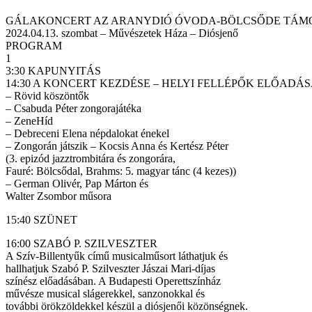
GÁLAKONCERT AZ ARANYDIÓ ÓVODA-BÖLCSŐDE TÁ
2024.04.13. szombat – Művészetek Háza – Diósjenő
PROGRAM
1
3:30 KAPUNYITÁS
14:30 A KONCERT KEZDÉSE – HELYI FELLÉPŐK ELŐADÁS
– Rövid köszöntők
– Csabuda Péter zongorajátéka
– ZeneHíd
– Debreceni Elena népdalokat énekel
– Zongorán játszik – Kocsis Anna és Kertész Péter
(3. epizód jazztrombitára és zongorára,
Fauré: Bölcsődal, Brahms: 5. magyar tánc (4 kezes))
– German Olivér, Pap Márton és
Walter Zsombor műsora
15:40 SZÜNET
16:00 SZABÓ P. SZILVESZTER
A Szív-Billentyűk című musicalműsort láthatjuk és
hallhatjuk Szabó P. Szilveszter Jászai Mari-díjas
színész előadásában. A Budapesti Operettszínház
művésze musical slágerekkel, sanzonokkal és
további örökzöldekkel készül a diósjenői közönségnek.