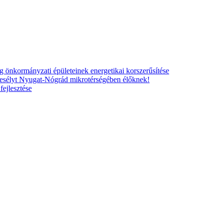
nkormányzati épületeinek energetikai korszerűsítése
esélyt Nyugat-Nógrád mikrotérségében élőknek!
ejlesztése