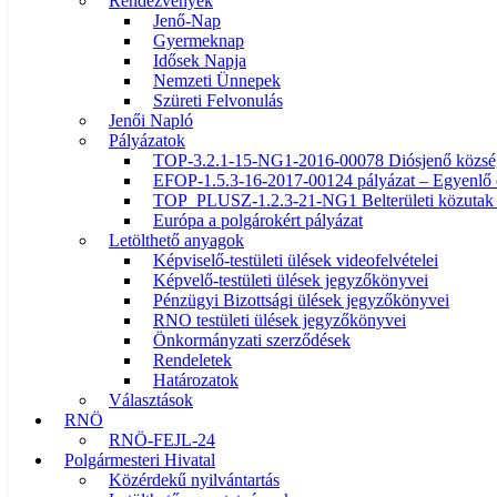
Rendezvények
Jenő-Nap
Gyermeknap
Idősek Napja
Nemzeti Ünnepek
Szüreti Felvonulás
Jenői Napló
Pályázatok
TOP-3.2.1-15-NG1-2016-00078 Diósjenő község ö
EFOP-1.5.3-16-2017-00124 pályázat – Egyenlő 
TOP_PLUSZ-1.2.3-21-NG1 Belterületi közutak f
Európa a polgárokért pályázat
Letölthető anyagok
Képviselő-testületi ülések videofelvételei
Képvelő-testületi ülések jegyzőkönyvei
Pénzügyi Bizottsági ülések jegyzőkönyvei
RNO testületi ülések jegyzőkönyvei
Önkormányzati szerződések
Rendeletek
Határozatok
Választások
RNÖ
RNÖ-FEJL-24
Polgármesteri Hivatal
Közérdekű nyilvántartás