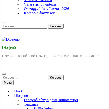
Választási ügyintézés
Országgyűlési választás 2026
Korábbi választások
Keresés:
Diósjenő
Üdvözöljük Diósjenő Község Önkormányzatának weboldalán!
Keresés:
Menü
Hírek
Diósjenő
Diósjenő díszpolgárai, kitüntetettjei
Turizmus
Szálláshelyek