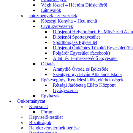
Végh József – Hét túra Diósjenőről
Látnivalók
Intézmények, szervezetek
Községi Konyha – Heti menü
Civil szervezetek
Diósjenői Helytörténeti És Művészeti Alap
Diósjenői Sportegyesület
Sporthorgász Egyesület
Diósjenői Önkéntes Tűzoltó Egyesület (F
Polgárőr Egyesület (facebook)
Állat- és Természetvédő Egyesület
Oktatás
Aranydió Óvoda és Bölcsőde
Szentgyörgyi István Általános Iskola
Egészségügy, Rendelési idők, elérhetőségek
Rétsági Járóbeteg Ellátó Központ
Gyógyszertár
Egyházak
Önkormányzat
Kapcsolat
Fórum
Képviselő-testület
Bizottságok
Rendezvénytermek bérlése