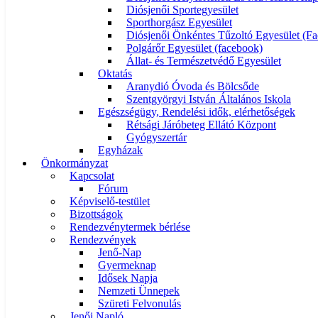
Diósjenői Sportegyesület
Sporthorgász Egyesület
Diósjenői Önkéntes Tűzoltó Egyesület (F
Polgárőr Egyesület (facebook)
Állat- és Természetvédő Egyesület
Oktatás
Aranydió Óvoda és Bölcsőde
Szentgyörgyi István Általános Iskola
Egészségügy, Rendelési idők, elérhetőségek
Rétsági Járóbeteg Ellátó Központ
Gyógyszertár
Egyházak
Önkormányzat
Kapcsolat
Fórum
Képviselő-testület
Bizottságok
Rendezvénytermek bérlése
Rendezvények
Jenő-Nap
Gyermeknap
Idősek Napja
Nemzeti Ünnepek
Szüreti Felvonulás
Jenői Napló