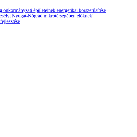
nkormányzati épületeinek energetikai korszerűsítése
esélyt Nyugat-Nógrád mikrotérségében élőknek!
ejlesztése