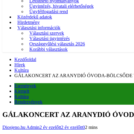
Letölthető nyomtatványok
Ügyintézés, hivatali elérhetőségek
Ügyfélfogadási rend
Közérdekű adatok
Hirdetmény
Választási információk
Választási szervek
Választási ügyintézés
Országgyűlési választás 2026
Korábbi választások
Kezdőoldal
Hírek
Kultúra
GÁLAKONCERT AZ ARANYDIÓ ÓVODA-BÖLCSŐDE TÁM
Események
Kiemelt
Kultúra
Rendezvények
GÁLAKONCERT AZ ARANYDIÓ ÓVODA-
Diosjeno.hu Admin
2 év ezelőtt
2 év ezelőtt
0
2 mins