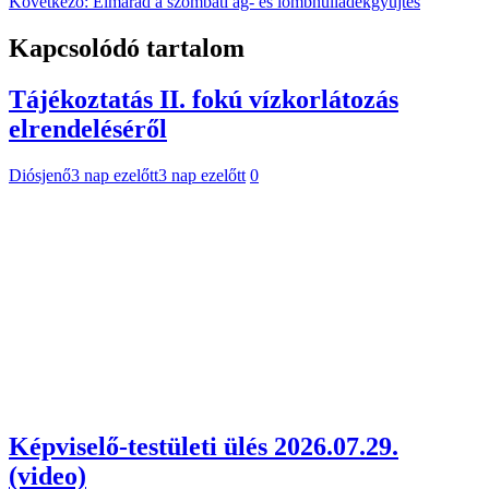
Következő:
Elmarad a szombati ág- és lombhulladékgyűjtés
Kapcsolódó tartalom
Tájékoztatás II. fokú vízkorlátozás
elrendeléséről
Diósjenő
3 nap ezelőtt
3 nap ezelőtt
0
Képviselő-testületi ülés 2026.07.29.
(video)