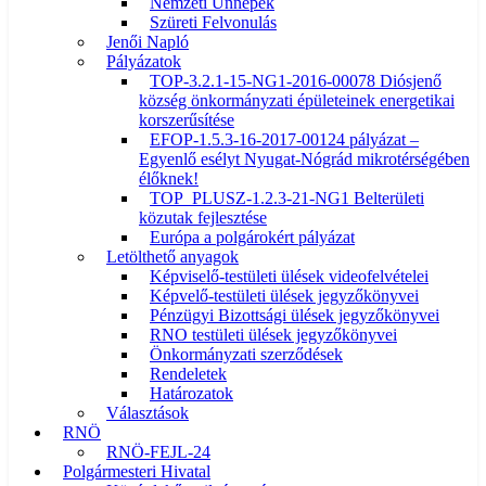
Nemzeti Ünnepek
Szüreti Felvonulás
Jenői Napló
Pályázatok
TOP-3.2.1-15-NG1-2016-00078 Diósjenő
község önkormányzati épületeinek energetikai
korszerűsítése
EFOP-1.5.3-16-2017-00124 pályázat –
Egyenlő esélyt Nyugat-Nógrád mikrotérségében
élőknek!
TOP_PLUSZ-1.2.3-21-NG1 Belterületi
közutak fejlesztése
Európa a polgárokért pályázat
Letölthető anyagok
Képviselő-testületi ülések videofelvételei
Képvelő-testületi ülések jegyzőkönyvei
Pénzügyi Bizottsági ülések jegyzőkönyvei
RNO testületi ülések jegyzőkönyvei
Önkormányzati szerződések
Rendeletek
Határozatok
Választások
RNÖ
RNÖ-FEJL-24
Polgármesteri Hivatal