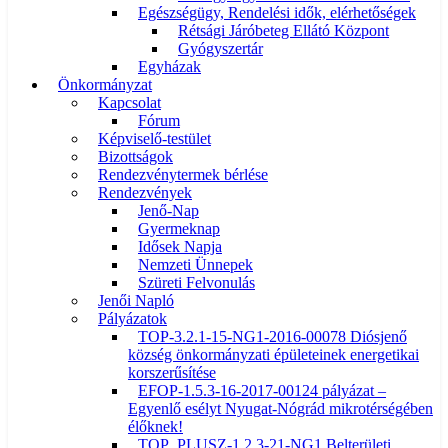
Egészségügy, Rendelési idők, elérhetőségek
Rétsági Járóbeteg Ellátó Központ
Gyógyszertár
Egyházak
Önkormányzat
Kapcsolat
Fórum
Képviselő-testület
Bizottságok
Rendezvénytermek bérlése
Rendezvények
Jenő-Nap
Gyermeknap
Idősek Napja
Nemzeti Ünnepek
Szüreti Felvonulás
Jenői Napló
Pályázatok
TOP-3.2.1-15-NG1-2016-00078 Diósjenő
község önkormányzati épületeinek energetikai
korszerűsítése
EFOP-1.5.3-16-2017-00124 pályázat –
Egyenlő esélyt Nyugat-Nógrád mikrotérségében
élőknek!
TOP_PLUSZ-1.2.3-21-NG1 Belterületi