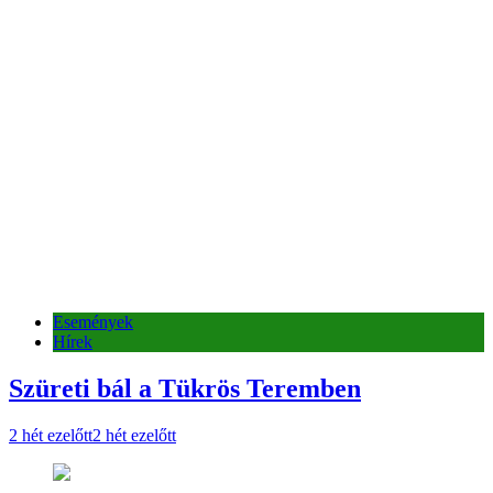
Események
Hírek
Szüreti bál a Tükrös Teremben
2 hét ezelőtt
2 hét ezelőtt