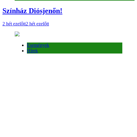
Színház Diósjenőn!
2 hét ezelőtt
2 hét ezelőtt
Események
Hírek