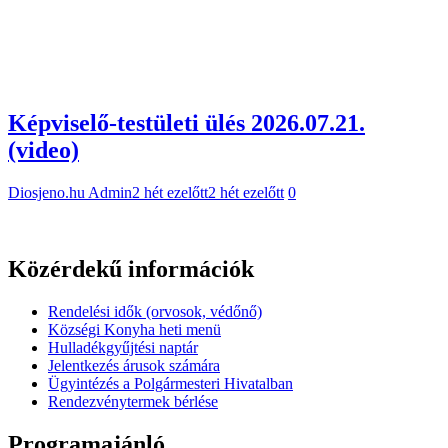
Képviselő-testületi ülés 2026.07.21.
(video)
Diosjeno.hu Admin
2 hét ezelőtt
2 hét ezelőtt
0
Közérdekű információk
Rendelési idők (orvosok, védőnő)
Községi Konyha heti menü
Hulladékgyűjtési naptár
Jelentkezés árusok számára
Ügyintézés a Polgármesteri Hivatalban
Rendezvénytermek bérlése
Programajánló