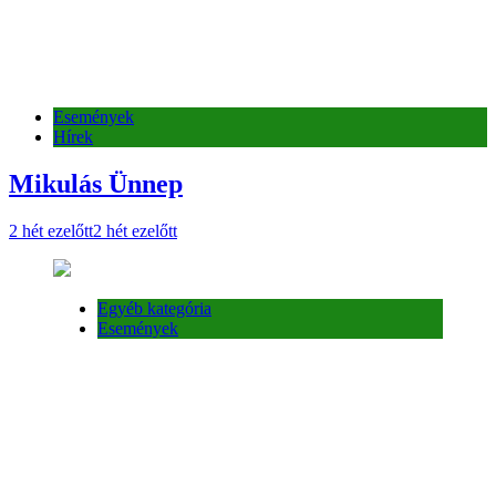
Események
Hírek
Mikulás Ünnep
2 hét ezelőtt
2 hét ezelőtt
Egyéb kategória
Események