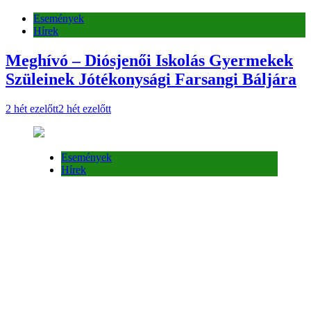
Események
Hírek
Meghívó – Diósjenői Iskolás Gyermekek
Szüleinek Jótékonysági Farsangi Báljára
2 hét ezelőtt
2 hét ezelőtt
Események
Hírek