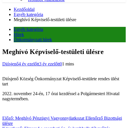
Kezdőoldal
Egyéb kategória
Meghívó Képviselő-testületi ülésre
Egyéb kategória
Hírek
Önkormányzati hírek
Meghívó Képviselő-testületi ülésre
Diósjenő
4 év ezelőtt
3 év ezelőtt
0
1 mins
Diósjenő Község Önkormányzat Képviselő-testülete rendes ülést
tart
2022. november 24-én, 17 órai kezdéssel a Polgármesteri Hivatal
nagytermében.
Bejegyzés
Előző:
Meghívó Pénzügyi Vagyonnyilatkozat Ellenőrző Bizottsági
ülésre
navigáció