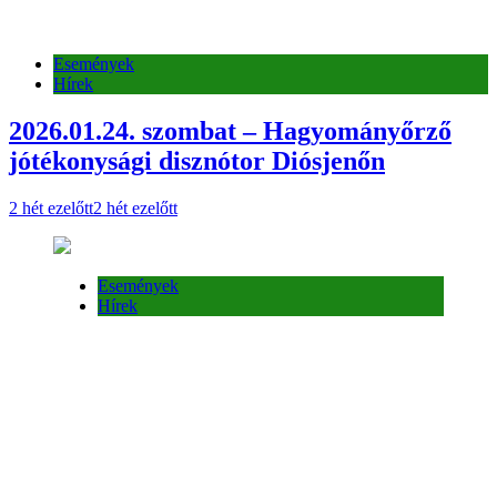
Események
Hírek
2026.01.24. szombat – Hagyományőrző
jótékonysági disznótor Diósjenőn
2 hét ezelőtt
2 hét ezelőtt
Események
Hírek