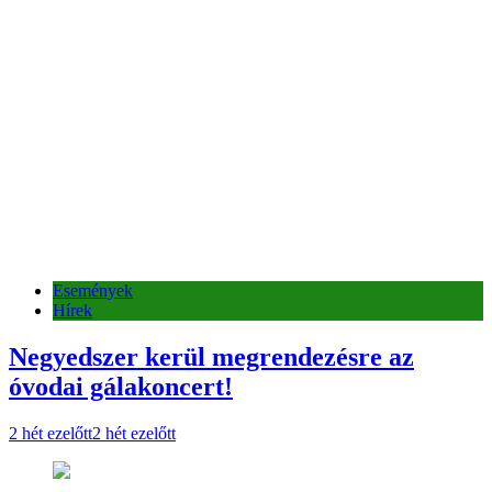
Események
Hírek
Negyedszer kerül megrendezésre az
óvodai gálakoncert!
2 hét ezelőtt
2 hét ezelőtt