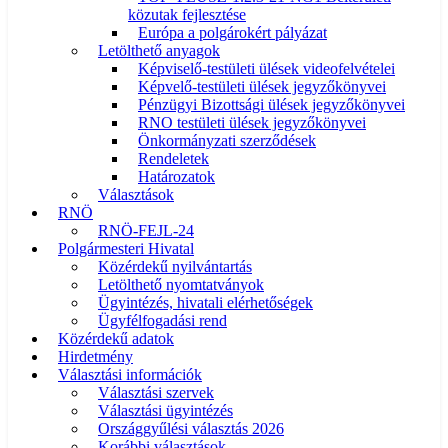
közutak fejlesztése
Európa a polgárokért pályázat
Letölthető anyagok
Képviselő-testületi ülések videofelvételei
Képvelő-testületi ülések jegyzőkönyvei
Pénzügyi Bizottsági ülések jegyzőkönyvei
RNO testületi ülések jegyzőkönyvei
Önkormányzati szerződések
Rendeletek
Határozatok
Választások
RNÖ
RNÖ-FEJL-24
Polgármesteri Hivatal
Közérdekű nyilvántartás
Letölthető nyomtatványok
Ügyintézés, hivatali elérhetőségek
Ügyfélfogadási rend
Közérdekű adatok
Hirdetmény
Választási információk
Választási szervek
Választási ügyintézés
Országgyűlési választás 2026
Korábbi választások