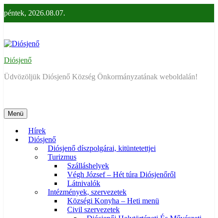
Ugrás
péntek, 2026.08.07.
a
tartalomra
Diósjenő
Üdvözöljük Diósjenő Község Önkormányzatának weboldalán!
Menü
Hírek
Diósjenő
Diósjenő díszpolgárai, kitüntetettjei
Turizmus
Szálláshelyek
Végh József – Hét túra Diósjenőről
Látnivalók
Intézmények, szervezetek
Községi Konyha – Heti menü
Civil szervezetek