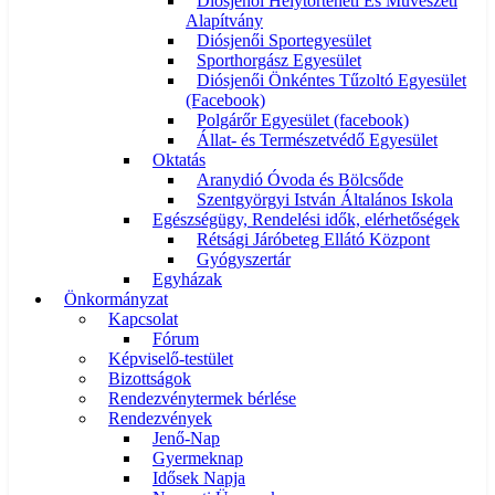
Diósjenői Helytörténeti És Művészeti
Alapítvány
Diósjenői Sportegyesület
Sporthorgász Egyesület
Diósjenői Önkéntes Tűzoltó Egyesület
(Facebook)
Polgárőr Egyesület (facebook)
Állat- és Természetvédő Egyesület
Oktatás
Aranydió Óvoda és Bölcsőde
Szentgyörgyi István Általános Iskola
Egészségügy, Rendelési idők, elérhetőségek
Rétsági Járóbeteg Ellátó Központ
Gyógyszertár
Egyházak
Önkormányzat
Kapcsolat
Fórum
Képviselő-testület
Bizottságok
Rendezvénytermek bérlése
Rendezvények
Jenő-Nap
Gyermeknap
Idősek Napja