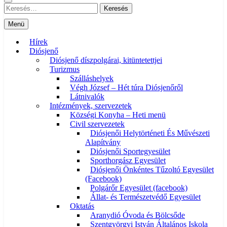
Keresés:
Menü
Hírek
Diósjenő
Diósjenő díszpolgárai, kitüntetettjei
Turizmus
Szálláshelyek
Végh József – Hét túra Diósjenőről
Látnivalók
Intézmények, szervezetek
Községi Konyha – Heti menü
Civil szervezetek
Diósjenői Helytörténeti És Művészeti
Alapítvány
Diósjenői Sportegyesület
Sporthorgász Egyesület
Diósjenői Önkéntes Tűzoltó Egyesület
(Facebook)
Polgárőr Egyesület (facebook)
Állat- és Természetvédő Egyesület
Oktatás
Aranydió Óvoda és Bölcsőde
Szentgyörgyi István Általános Iskola